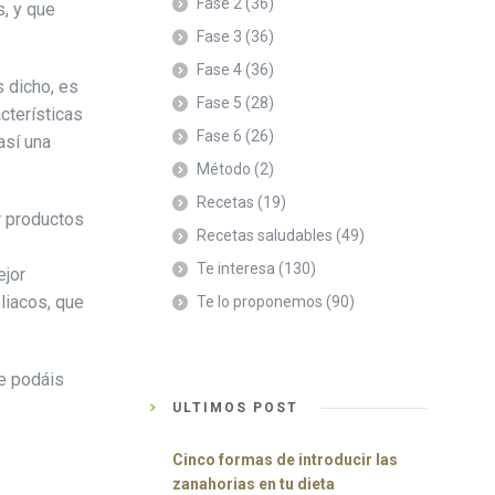
Fase 2
(36)
s, y que
Fase 3
(36)
Fase 4
(36)
s dicho, es
Fase 5
(28)
cterísticas
Fase 6
(26)
así una
Método
(2)
Recetas
(19)
r productos
Recetas saludables
(49)
Te interesa
(130)
ejor
liacos, que
Te lo proponemos
(90)
ue podáis
ÚLTIMOS POST
Cinco formas de introducir las
zanahorias en tu dieta