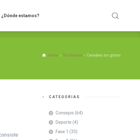
nde estamos?
¿Dónde estamos?
Home
Te interesa
Cereales sin gluten
CATEGORÍAS
Consejos
(64)
Deporte
(4)
Fase 1
(33)
 consiste