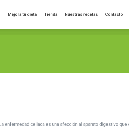
ejora tu dieta
Tienda
Nuestras recetas
Contacto
¿Dó
o
Mejora tu dieta
Tienda
Nuestras recetas
Contacto
 La enfermedad celiaca es una afección al aparato digestivo que