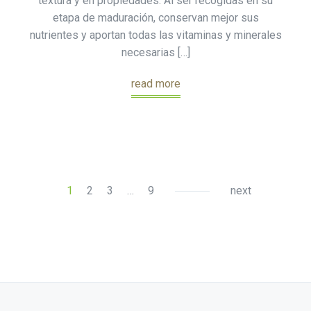
textura y en propiedades. Al ser recogidas en su
etapa de maduración, conservan mejor sus
nutrientes y aportan todas las vitaminas y minerales
necesarias […]
read more
1
2
3
…
9
next